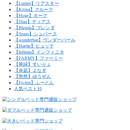
【Liaster】リアスター
【Krona】クルーナ
【Hoge】ホーグ
【Diaz】ディアス
【Blenda】ブレンダ
【Spass】シュパース
【wunderbar】ヴンダーバール
【Huette】ヒュッテ
【Infinita】インフィニタ
【FARMY】ファーミー
【翠緑】すいりょ
【余凪】よなぎ
【悠然】ゆうぜん
【Fu-ton】ふーとん
人気ベスト10