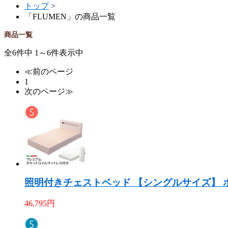
トップ
>
「FLUMEN」の商品一覧
商品一覧
全6件中 1～6件表示中
≪前のページ
1
次のページ≫
照明付きチェストベッド 【シングルサイズ】 ポ
46,795
円