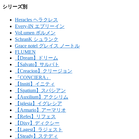
シリーズ別
Heracles ヘラクレス
Every-IN エブリーイン
VoLumen ボルメン
SchranK シュランク
Grace notel グレイス ノートル
FLUMEN
【Dream】ドリーム
【Salvato】サルバト
【Creacion】クリージョン
『CONCIERA』
【Inniti】イニティ
【Spatium】スパシアン
【Auxilium】アクシリム
【iglesia】イグレシア
【Armario】アーマリオ
【Refes】リフェス
【Dixy】ディクシー
【Lagest】ラジェスト
【Steady】ステディ