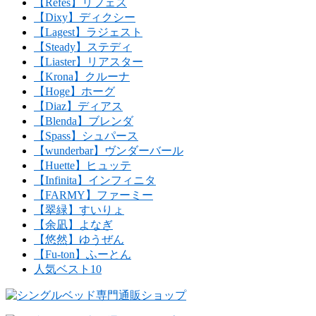
【Refes】リフェス
【Dixy】ディクシー
【Lagest】ラジェスト
【Steady】ステディ
【Liaster】リアスター
【Krona】クルーナ
【Hoge】ホーグ
【Diaz】ディアス
【Blenda】ブレンダ
【Spass】シュパース
【wunderbar】ヴンダーバール
【Huette】ヒュッテ
【Infinita】インフィニタ
【FARMY】ファーミー
【翠緑】すいりょ
【余凪】よなぎ
【悠然】ゆうぜん
【Fu-ton】ふーとん
人気ベスト10