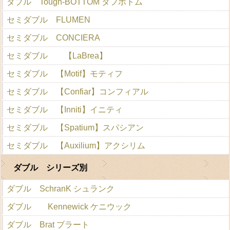
ダブル Tough-BOTTOM タフボトム
セミダブル FLUMEN
セミダブル CONCIERA
セミダブル 【LaBrea】
セミダブル 【Motif】モティフ
セミダブル 【Confiar】コンフィアル
セミダブル 【Inniti】イニティ
セミダブル 【Spatium】スパシアン
セミダブル 【Auxilium】アクシリム
ダブル シリーズ別
ダブル SchranK シュランク
ダブル Kennewick ケニウック
ダブル Brat ブラート