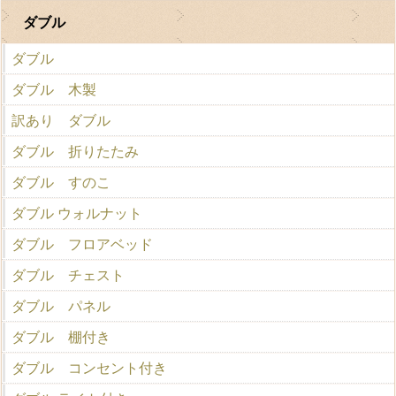
ダブル
ダブル
ダブル 木製
訳あり ダブル
ダブル 折りたたみ
ダブル すのこ
ダブル ウォルナット
ダブル フロアベッド
ダブル チェスト
ダブル パネル
ダブル 棚付き
ダブル コンセント付き