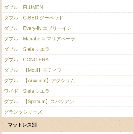
ダブル FLUMEN
ダブル G-BED ジーベッド
ダブル Every-IN エブリーイン
ダブル Mariabella マリアベーラ
ダブル Siela シエラ
ダブル CONCIERA
ダブル 【Motif】モティフ
ダブル 【Auxilium】アクシリム
ワイド Siela シエラ
ダブル 【Spatium】スパシアン
グランツシリーズ
マットレス別