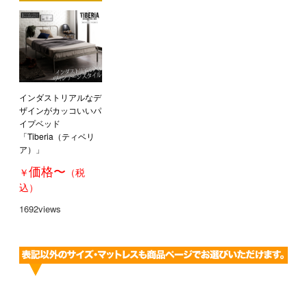
インダストリアルなデ
ザインがカッコいいパ
イプベッド
「Tiberia（ティベリ
ア）」
価格
〜
￥
（税
込）
1692views