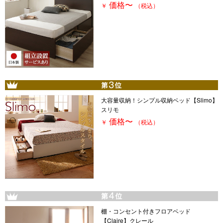
価格
〜
￥
（税込）
大容量収納！シンプル収納ベッド【Slimo】
スリモ
価格
〜
￥
（税込）
棚・コンセント付きフロアベッド
【Claire】クレール