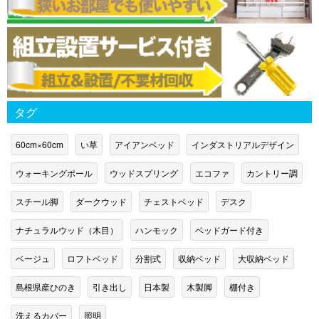
タグ
60cm×60cm
い草
アイアンベッド
インダストリアルデザイン
ウォーキングポール
ウッドスプリング
エコファ
カントリー調
スチール脚
ダークウッド
チェストベッド
デスク
ナチュラルウッド（木目）
ハンモック
ベッドガード付き
ベージュ
ロフトベッド
分割式
収納ベッド
大収納ベッド
島根県産ひのき
引き出し
日本製
木製脚
棚付き
洗えるカバー
照明