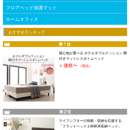
フロアベッド保護マット
ホームオフィス
おすすめランキング
寝心地が選べる ホテルダブルクッション 脚
付きマットレスボトムベッド
価格
〜
￥
（税込）
ライフシフターの快眠・収納を応援する
「フラットヘッド２杯BOX収納ベッド」