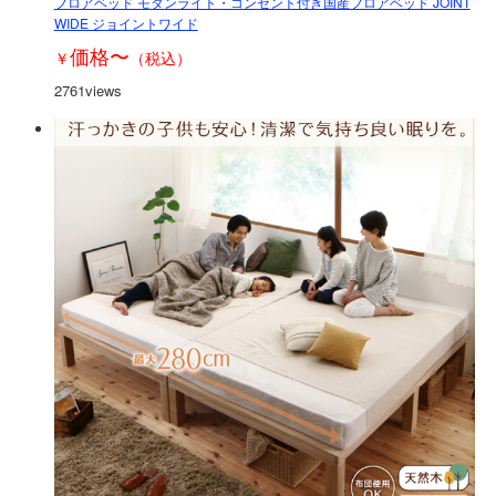
フロアベッド モダンライト・コンセント付き国産フロアベッド JOINT
WIDE ジョイントワイド
価格
〜
￥
（税込）
2761views