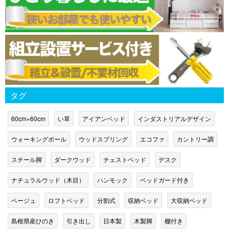
タグ
60cm×60cm
い草
アイアンベッド
インダストリアルデザイン
ウォーキングポール
ウッドスプリング
エコファ
カントリー調
スチール脚
ダークウッド
チェストベッド
デスク
ナチュラルウッド（木目）
ハンモック
ベッドガード付き
ベージュ
ロフトベッド
分割式
収納ベッド
大収納ベッド
島根県産ひのき
引き出し
日本製
木製脚
棚付き