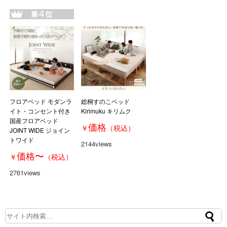
フロアベッド モダンラ
総桐すのこベッド
イト・コンセント付き
Kirimuku キリムク
国産フロアベッド
価格
￥
（税込）
JOINT WIDE ジョイン
トワイド
2144views
価格
〜
￥
（税込）
2761views