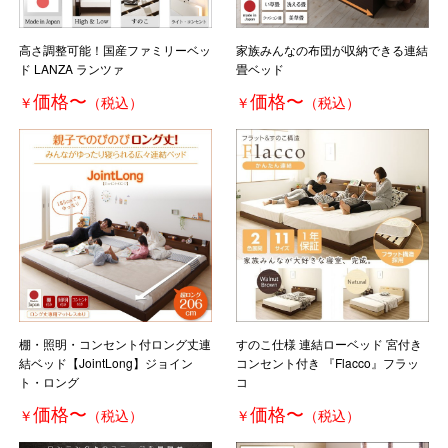
高さ調整可能！国産ファミリーベッ
家族みんなの布団が収納できる連結
ド LANZA ランツァ
畳ベッド
価格
〜
価格
〜
￥
（税込）
￥
（税込）
棚・照明・コンセント付ロング丈連
すのこ仕様 連結ローベッド 宮付き
結ベッド【JointLong】ジョイン
コンセント付き 『Flacco』フラッ
ト・ロング
コ
価格
〜
価格
〜
￥
（税込）
￥
（税込）