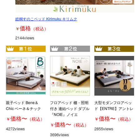
総桐すのこベッド Kirimuku キリムク
価格
￥
（税込）
2144views
親子ベッド Bene＆
フロアベッド 棚・照明
大型モダンフロアベッ
Chic ベーネ＆チック
付き 連結ベッド ダブル
ド【ENTRE】アントレ
『NOIE』ノイエ
価格
〜
価格
〜
￥
（税込）
￥
（税込）
価格
〜
￥
（税込）
4272views
2855views
3696views