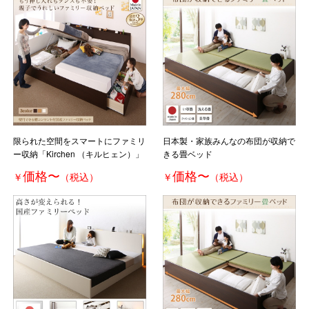
限られた空間をスマートにファミリ
日本製・家族みんなの布団が収納で
ー収納「Kirchen （キルヒェン）」
きる畳ベッド
価格
〜
価格
〜
￥
（税込）
￥
（税込）