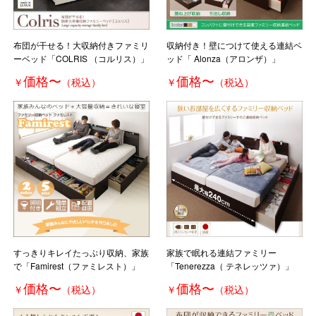
布団が干せる！大収納付きファミリ
収納付き！壁につけて使える連結ベ
ーベッド「COLRIS （コルリス）」
ッド「 Alonza（アロンザ）」
価格
〜
価格
〜
￥
（税込）
￥
（税込）
すっきりキレイたっぷり収納、家族
家族で眠れる連結ファミリー
で「Famirest（ファミレスト）」
「Tenerezza（ テネレッツァ）」
価格
〜
価格
〜
￥
（税込）
￥
（税込）