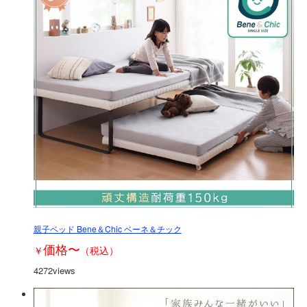
親子ベッド Bene＆Chic ベーネ＆チック
価格
〜
￥
（税込）
4272views