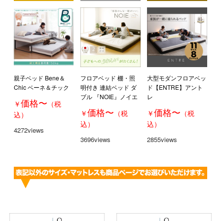
親子ベッド Bene＆
フロアベッド 棚・照
大型モダンフロアベッ
Chic ベーネ＆チック
明付き 連結ベッド ダ
ド【ENTRE】アント
ブル 『NOIE』ノイエ
レ
価格
〜
￥
（税
価格
〜
価格
〜
￥
（税
￥
（税
込）
込）
込）
4272views
3696views
2855views