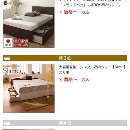
「フラットヘッド２杯BOX収納ベッド」
価格
〜
￥
（税込）
大容量収納！シンプル収納ベッド【Slimo】
スリモ
価格
〜
￥
（税込）