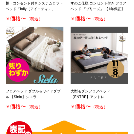
棚・コンセント付きシステムロフト
すのこ仕様 コンセント付き フロア
ベッド「inity（アイニティ）」
ベッド 『ブリーズ』 【1年保証】
価格
〜
価格
〜
￥
（税込）
￥
（税込）
フロアベッド ダブル＆ワイドダブ
大型モダンフロアベッド
ル 【Siela】シエラ
【ENTRE】アントレ
価格
〜
価格
〜
￥
（税込）
￥
（税込）