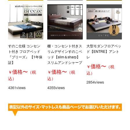
すのこ仕様 コンセン
棚・コンセント付きス
大型モダンフロアベッ
ト付き フロアベッド
リムデザインすのこベ
ド【ENTRE】アント
『ブリーズ』 【1年保
ッド【slim＆sharp】
レ
証】
スリムアンドシャープ
価格
〜
￥
（税
価格
〜
価格
〜
￥
（税
￥
（税
込）
込）
込）
2854views
4361views
4355views