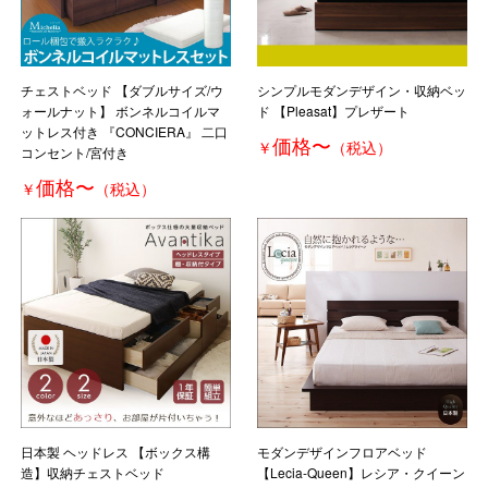
チェストベッド 【ダブルサイズ/ウ
シンプルモダンデザイン・収納ベッ
ォールナット】 ボンネルコイルマ
ド 【Pleasat】プレザート
ットレス付き 『CONCIERA』 二口
価格
〜
￥
（税込）
コンセント/宮付き
価格
〜
￥
（税込）
日本製 ヘッドレス 【ボックス構
モダンデザインフロアベッド
造】収納チェストベッド
【Lecia-Queen】レシア・クイーン