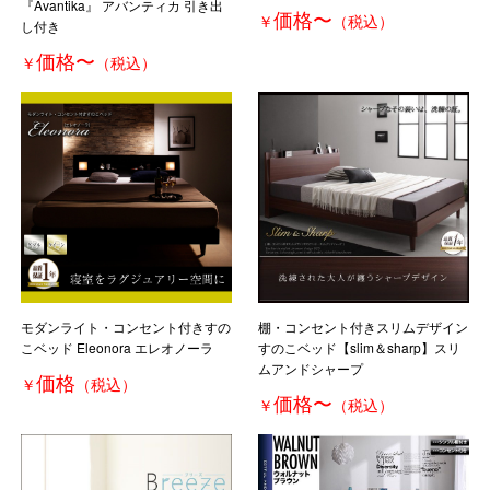
『Avantika』 アバンティカ 引き出
価格
〜
￥
（税込）
し付き
価格
〜
￥
（税込）
モダンライト・コンセント付きすの
棚・コンセント付きスリムデザイン
こベッド Eleonora エレオノーラ
すのこベッド【slim＆sharp】スリ
ムアンドシャープ
価格
￥
（税込）
価格
〜
￥
（税込）