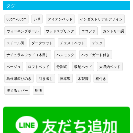
タグ
60cm×60cm
い草
アイアンベッド
インダストリアルデザイン
ウォーキングポール
ウッドスプリング
エコファ
カントリー調
スチール脚
ダークウッド
チェストベッド
デスク
ナチュラルウッド（木目）
ハンモック
ベッドガード付き
ベージュ
ロフトベッド
分割式
収納ベッド
大収納ベッド
島根県産ひのき
引き出し
日本製
木製脚
棚付き
洗えるカバー
照明