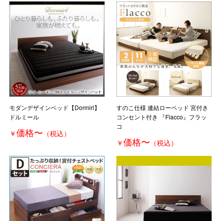
モダンデザインベッド【Dormirl】
すのこ仕様 連結ローベッド 宮付き
ドルミール
コンセント付き 『Flacco』フラッ
コ
価格
〜
￥
（税込）
価格
〜
￥
（税込）