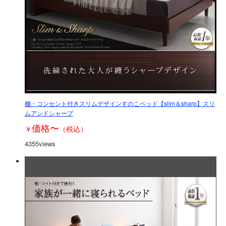
棚・コンセント付きスリムデザインすのこベッド【slim＆sharp】スリ
ムアンドシャープ
価格
〜
￥
（税込）
4355views