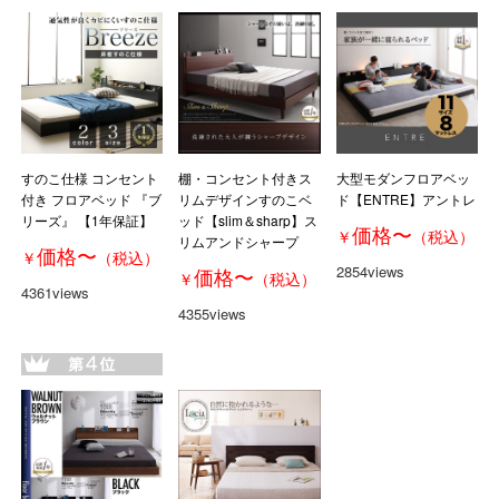
すのこ仕様 コンセント
棚・コンセント付きス
大型モダンフロアベッ
付き フロアベッド 『ブ
リムデザインすのこベ
ド【ENTRE】アントレ
リーズ』 【1年保証】
ッド【slim＆sharp】ス
価格
〜
￥
（税込）
リムアンドシャープ
価格
〜
￥
（税込）
2854views
価格
〜
￥
（税込）
4361views
4355views