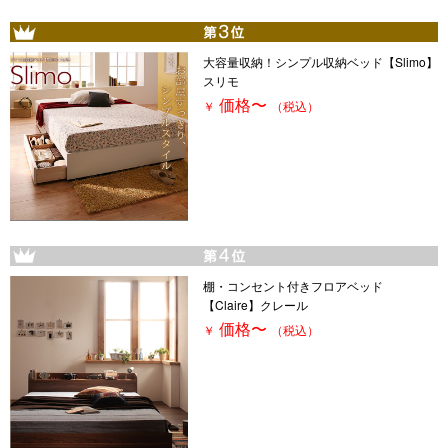
大容量収納！シンプル収納ベッド【Slimo】
スリモ
価格
〜
￥
（税込）
棚・コンセント付きフロアベッド
【Claire】クレール
価格
〜
￥
（税込）