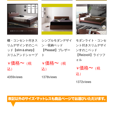
棚・コンセント付きス
シンプルモダンデザイ
モダンライト・コンセ
リムデザインすのこベ
ン・収納ベッド
ント付きスリムデザイ
ッド【slim＆sharp】
【Pleasat】プレザー
ンすのこベッド
スリムアンドシャープ
ト
【Reizvoll】ライツフ
ォル
価格
〜
価格
〜
￥
（税
￥
（税
価格
〜
￥
（税
込）
込）
込）
4359views
1378views
1372views