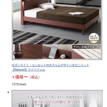
モダンライト・コンセント付きスリムデザインすのこベッド
【Reizvoll】ライツフォル
価格
〜
￥
（税込）
1372views