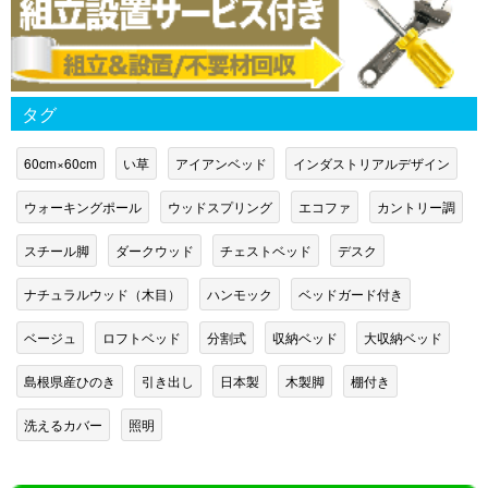
タグ
60cm×60cm
い草
アイアンベッド
インダストリアルデザイン
ウォーキングポール
ウッドスプリング
エコファ
カントリー調
スチール脚
ダークウッド
チェストベッド
デスク
ナチュラルウッド（木目）
ハンモック
ベッドガード付き
ベージュ
ロフトベッド
分割式
収納ベッド
大収納ベッド
島根県産ひのき
引き出し
日本製
木製脚
棚付き
洗えるカバー
照明