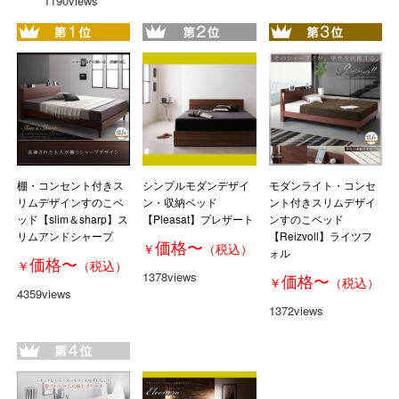
1190views
棚・コンセント付きス
シンプルモダンデザイ
モダンライト・コンセ
リムデザインすのこベ
ン・収納ベッド
ント付きスリムデザイ
ッド【slim＆sharp】ス
【Pleasat】プレザート
ンすのこベッド
リムアンドシャープ
【Reizvoll】ライツフ
価格
〜
￥
（税込）
ォル
価格
〜
￥
（税込）
1378views
価格
〜
￥
（税込）
4359views
1372views