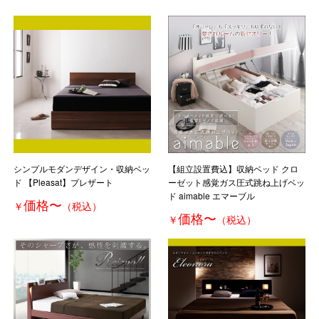
シンプルモダンデザイン・収納ベッ
【組立設置費込】収納ベッド クロ
ド 【Pleasat】プレザート
ーゼット感覚ガス圧式跳ね上げベッ
ド aimable エマーブル
価格
〜
￥
（税込）
価格
〜
￥
（税込）