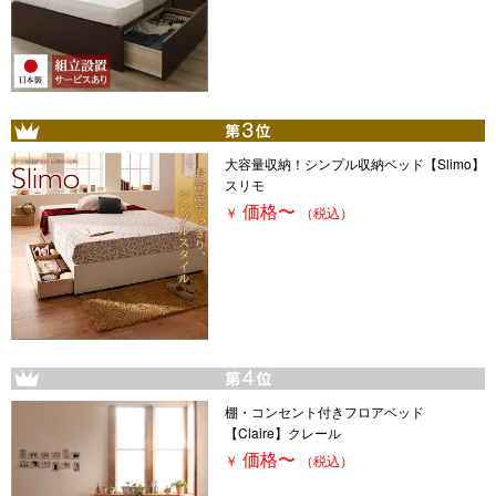
大容量収納！シンプル収納ベッド【Slimo】
スリモ
価格
〜
￥
（税込）
棚・コンセント付きフロアベッド
【Claire】クレール
価格
〜
￥
（税込）