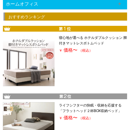
ホームオフィス
おすすめランキング
寝心地が選べる ホテルダブルクッション 脚
付きマットレスボトムベッド
価格
〜
￥
（税込）
ライフシフターの快眠・収納を応援する
「フラットヘッド２杯BOX収納ベッド」
価格
〜
￥
（税込）