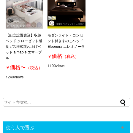
【組立設置費込】収納
モダンライト・コンセ
ベッド クローゼット感
ント付きすのこベッド
覚ガス圧式跳ね上げベ
Eleonora エレオノーラ
ッド aimable エマーブ
価格
￥
（税込）
ル
1190views
価格
〜
￥
（税込）
1249views
使う人で選ぶ