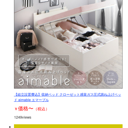
【組立設置費込】収納ベッド クローゼット感覚ガス圧式跳ね上げベッ
ド aimable エマーブル
価格
〜
￥
（税込）
1249views