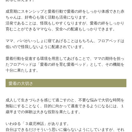
成育期にスキンシップと愛着行動で愛着の絆をしっかり体感できた赤
ちゃんは、好奇心も強く活動も活発になります。
活発であることは、怪我もしやすくなりますが、愛着の絆をしっかり
育むことができるママなら、安全への配慮もしっかりできます。
ママ、パパがいっしょに寝てあげることはもちろん、フロアベッドは
低いので怪我しないように配慮されています。
愛着行動を促進する環境を用意してあげることで、ママの期待を担っ
たフロアベッドは「愛着の絆を育む愛着ベッド」として、その機能を
十分に果たします。
愛着の大切さ
成人して生きづらさを感じて過ごすのと、不要な悩みで大切な時間を
無駄にすることなく、目的に向かって邁進できるようになるには、１
歳半までの体験は大きな役割を果たします。
いわゆる「３歳児神話」があります。
自分はできるだけそういう思いに偏らないようにしていますが、それ