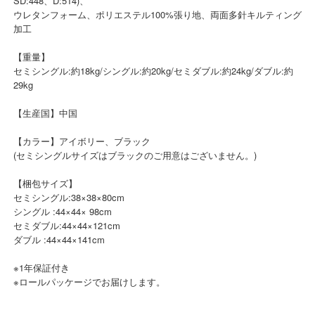
SD:448、D:514)、
ウレタンフォーム、ポリエステル100%張り地、両面多針キルティング
加工
【重量】
セミシングル:約18kg/シングル:約20kg/セミダブル:約24kg/ダブル:約
29kg
【生産国】中国
【カラー】アイボリー、ブラック
(セミシングルサイズはブラックのご用意はございません。)
【梱包サイズ】
セミシングル:38×38×80cm
シングル :44×44× 98cm
セミダブル:44×44×121cm
ダブル :44×44×141cm
※1年保証付き
※ロールパッケージでお届けします。