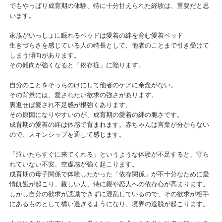
でもやっぱり成育期の体験、特に十分甘えられた経験は、重要だと思
います。
家族がいっしょに眠れるベッドは愛着の絆を育む愛着ベッド
生きづらさを感じている人の特長として、他者のことまで引き受けて
しまう傾向があります。
その傾向が強くなると「依存症」に陥ります。
自分のことをそっちのけにして他者のケアに余念がない。
その背景には、愛されたい欲求の強さがあります。
裏返せば愛され不足感が根強くあります。
その原因になりやすいのが、成育期の愛着の絆の脆さです。
成育期の愛着の絆は体感で育まれます。赤ちゃんは言葉が分からない
ので、スキンシップを通して感じます。
「泣いたらすぐに来てくれる」というような体験が不足すると、守ら
れていない不安、空虚感が強く起こります。
成育期の母子関係で体験したかった「依存関係」が不十分なために愛
情飢餓が起こり、親しい人、特に親や恋人への依存心が高まります。
しかし自分の欲求が認識できずに混乱しているので、その欲求が相手
にあるものとして構い過ぎるようになり、境界の逸脱が起こります。