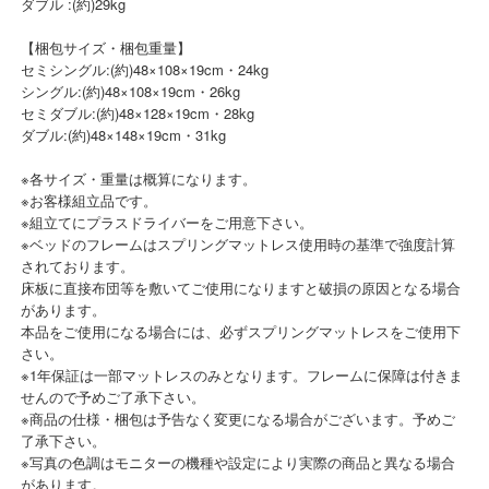
ダブル :(約)29kg
【梱包サイズ・梱包重量】
セミシングル:(約)48×108×19cm・24kg
シングル:(約)48×108×19cm・26kg
セミダブル:(約)48×128×19cm・28kg
ダブル:(約)48×148×19cm・31kg
※各サイズ・重量は概算になります。
※お客様組立品です。
※組立てにプラスドライバーをご用意下さい。
※ベッドのフレームはスプリングマットレス使用時の基準で強度計算
されております。
床板に直接布団等を敷いてご使用になりますと破損の原因となる場合
があります。
本品をご使用になる場合には、必ずスプリングマットレスをご使用下
さい。
※1年保証は一部マットレスのみとなります。フレームに保障は付きま
せんので予めご了承下さい。
※商品の仕様・梱包は予告なく変更になる場合がございます。予めご
了承下さい。
※写真の色調はモニターの機種や設定により実際の商品と異なる場合
があります。