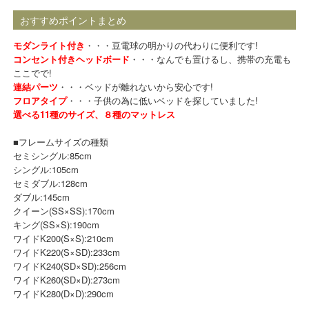
おすすめポイントまとめ
モダンライト付き
・・・豆電球の明かりの代わりに便利です!
コンセント付きヘッドボード
・・・なんでも置けるし、携帯の充電も
ここでで!
連結パーツ
・・・ベッドが離れないから安心です!
フロアタイプ
・・・子供の為に低いベッドを探していました!
選べる11種のサイズ、８種のマットレス
■フレームサイズの種類
セミシングル:85cm
シングル:105cm
セミダブル:128cm
ダブル:145cm
クイーン(SS×SS):170cm
キング(SS×S):190cm
ワイドK200(S×S):210cm
ワイドK220(S×SD):233cm
ワイドK240(SD×SD):256cm
ワイドK260(SD×D):273cm
ワイドK280(D×D):290cm