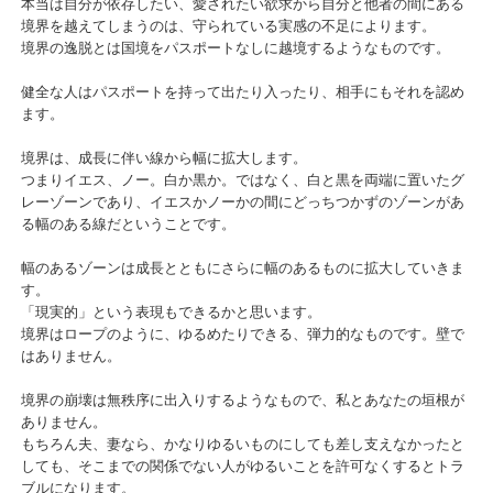
本当は自分が依存したい、愛されたい欲求から自分と他者の間にある
境界を越えてしまうのは、守られている実感の不足によります。
境界の逸脱とは国境をパスポートなしに越境するようなものです。
健全な人はパスポートを持って出たり入ったり、相手にもそれを認め
ます。
境界は、成長に伴い線から幅に拡大します。
つまりイエス、ノー。白か黒か。ではなく、白と黒を両端に置いたグ
レーゾーンであり、イエスかノーかの間にどっちつかずのゾーンがあ
る幅のある線だということです。
幅のあるゾーンは成長とともにさらに幅のあるものに拡大していきま
す。
「現実的」という表現もできるかと思います。
境界はロープのように、ゆるめたりできる、弾力的なものです。壁で
はありません。
境界の崩壊は無秩序に出入りするようなもので、私とあなたの垣根が
ありません。
もちろん夫、妻なら、かなりゆるいものにしても差し支えなかったと
しても、そこまでの関係でない人がゆるいことを許可なくするとトラ
ブルになります。