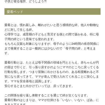
子供と寝る場所、どうしよう?!
愛着ベッド
愛着とは、慣れ親しみ、離れがたいと思う感情的な絆。他人や動物な
どに対して生じる絆。
心理学では、成育期の子どもと育児する側との間で築かれる、特に母
子間の絆という意味でも使われます。
もちろん父親も対象になりますが、母子のように24時間の依存関係に
まで発展することは一般的には少ないので「母子間の絆」と考えま
す。
愛着行動とは、たとえば母子関係の領域を円ととらえ、赤ちゃんが円
の淵まで行くと、引っ張り戻すかのようにママのところに戻ってくる
行動を指します。つまり冒険に出かけるものの、ある程度離れると不
安になり戻ってきて、ママが喜んで受け入れてくれることに安心しま
す。ママを安全基地と認識します。
安心するとまた出かけていっては、戻ってきます。
この関係を繰り返し体験することを通じて絆が太くなります。
愛着行動のはじまりは、ママが仕掛ける「いない、いない、ばあ」に
あると言えます。