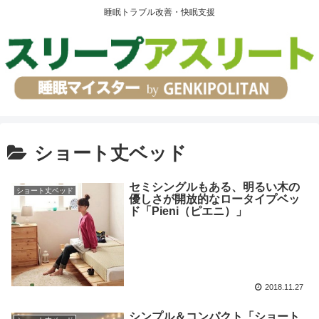
睡眠トラブル改善・快眠支援
ショート丈ベッド
セミシングルもある、明るい木の
ショート丈ベッド
優しさが開放的なロータイプベッ
ド「Pieni（ピエニ）」
2018.11.27
シンプル＆コンパクト「ショート