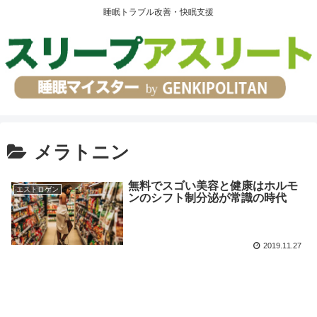
睡眠トラブル改善・快眠支援
メラトニン
無料でスゴい美容と健康はホルモ
エストロゲン
ンのシフト制分泌が常識の時代
2019.11.27