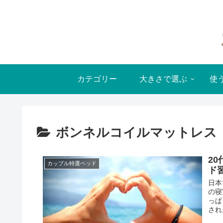
カテゴリー
大きさで選ぶ
使
ボンネルコイルマットレス
2
カップル特選ベッド
ド
日本
の寝
っぱ
され