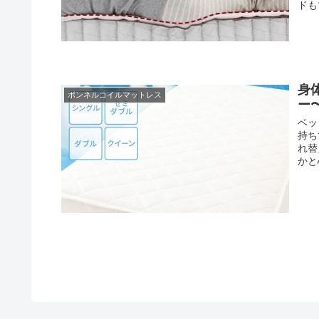
ドも
身
ボンネルコイルマットレス
ー
ベッ
持ち
れ替
かと