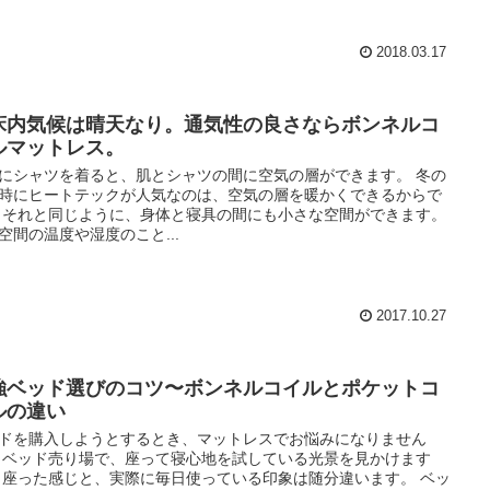
2018.03.17
床内気候は晴天なり。通気性の良さならボンネルコ
ルマットレス。
にシャツを着ると、肌とシャツの間に空気の層ができます。 冬の
時にヒートテックが人気なのは、空気の層を暖かくできるからで
 それと同じように、身体と寝具の間にも小さな空間ができます。
空間の温度や湿度のこと...
2017.10.27
強ベッド選びのコツ〜ボンネルコイルとポケットコ
ルの違い
ドを購入しようとするとき、マットレスでお悩みになりません
 ベッド売り場で、座って寝心地を試している光景を見かけます
 座った感じと、実際に毎日使っている印象は随分違います。 ベッ