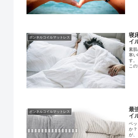
寝
ボンネルコイルマットレス
イ
素肌
寒い
す。
この
最
ボンネルコイルマットレス
イ
ベッ
か？
が、