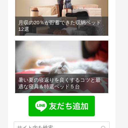
月収の20％が貯蓄できた収納ベッド
12選
暑い夏の寝返りを良くするコツと最
適な寝具＆特選ベッド５台