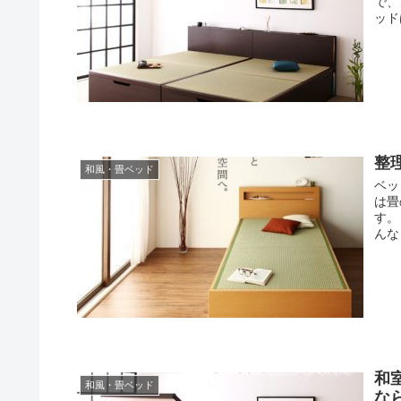
で、
ッド
整
和風・畳ベッド
ベッ
は畳
す。
んな
和
和風・畳ベッド
な