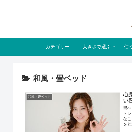
カテゴリー
大きさで選ぶ
使
和風・畳ベッド
心
和風・畳ベッド
い
畳ベ
トレ
なこ
をど