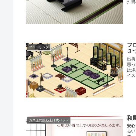
た畳
フ
フローリング
３
出典
思っ
は洋
イス
和
ガス圧式跳ね上げ式ベッド
安心
るい