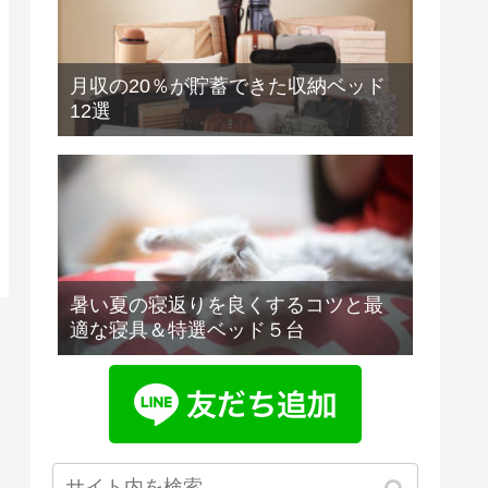
月収の20％が貯蓄できた収納ベッド
12選
暑い夏の寝返りを良くするコツと最
適な寝具＆特選ベッド５台