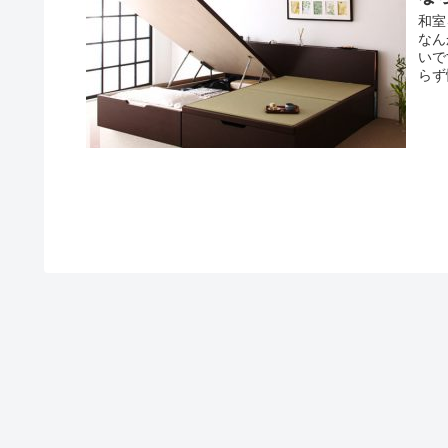
和室
なん
いで
らず