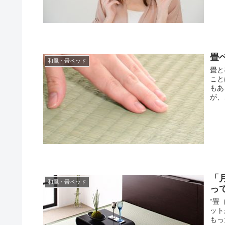
畳
和風・畳ベッド
畳と
こと
もあ
が、
「
和風・畳ベッド
っ
“畳
ット
もっ