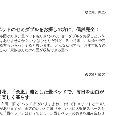
2018.10.25
ベッドのセミダブルをお探しの方に、偶然完全！
布団が好き、畳ベッドも好きなので、セミダブルをお探しという
はありませんか？ いまはひとりだけど、近い将来、ご結婚の予定
る方もいらっしゃると思います。 どんな状況でも、おすすめなの
この「家族みんなの布団が収納できる畳ベ...
2018.10.22
月花」「余凪」凛とした畳ベッドで、毎日を面白が
て楽しく暮らす
（布団）派”と“ベッド派”がいますよね。それぞれメリットとデメリ
がありますが、両方のいいとこ取りをした上に大収納スペースを
た「畳ベッド」はどうでしょう。畳とベッドの良さを組み合わせ