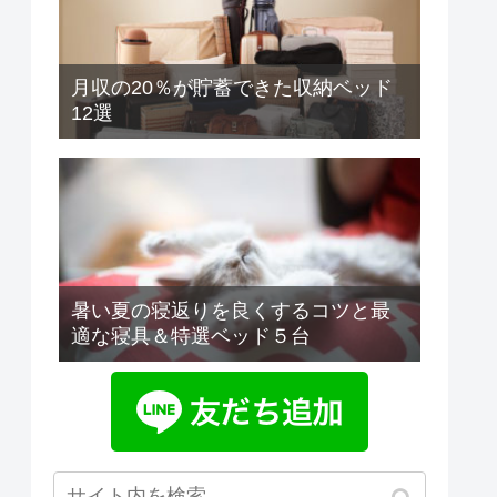
月収の20％が貯蓄できた収納ベッド
12選
暑い夏の寝返りを良くするコツと最
適な寝具＆特選ベッド５台