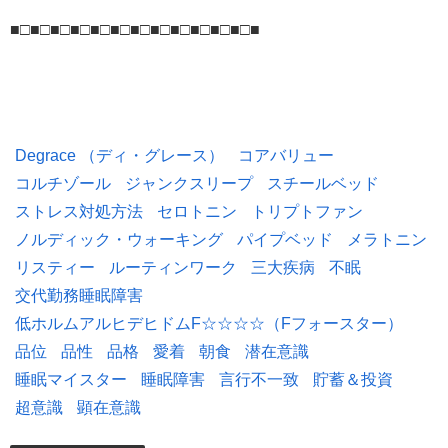
■□■□■□■□■□■□■□■□■□■□■□■□■
Degrace （ディ・グレース）
コアバリュー
コルチゾール
ジャンクスリープ
スチールベッド
ストレス対処方法
セロトニン
トリプトファン
ノルディック・ウォーキング
パイプベッド
メラトニン
リスティー
ルーティンワーク
三大疾病
不眠
交代勤務睡眠障害
低ホルムアルヒデヒドムF☆☆☆☆（Fフォースター）
品位
品性
品格
愛着
朝食
潜在意識
睡眠マイスター
睡眠障害
言行不一致
貯蓄＆投資
超意識
顕在意識