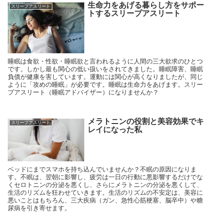
生命力をあげる暮らし方をサポー
スリープアスリート
トするスリープアスリート
睡眠は食欲・性欲・睡眠欲と言われるように人間の三大欲求のひとつ
です。しかし最も関心の低い扱いをされてきました。睡眠障害、睡眠
負債が健康を害しています。運動には関心が高くなりましたが、同じ
ように「攻めの睡眠」が必要です。睡眠は生命力をあげます。スリー
プアスリート（睡眠アドバイザー）になりませんか？
メラトニンの役割と美容効果でキ
スリープアスリート
レイになった私
ベッドにまでスマホを持ち込んでいませんか？不眠の原因になりま
す。不眠は、翌朝に影響し、疲労は一日の行動に悪影響するだけでな
くセロトニンの分泌を悪くし、さらにメラトニンの分泌を悪くして、
生活のリズムを狂わせていきます。生活のリズムの不安定は、美容に
悪いことはもちろん、三大疾病（ガン、急性心筋梗塞、脳卒中）や糖
尿病を引き寄せます。