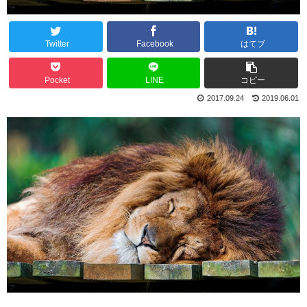
Twitter
Facebook
はてブ
Pocket
LINE
コピー
2017.09.24
2019.06.01