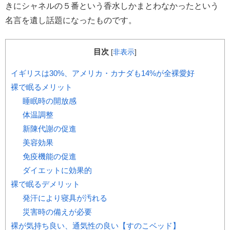
きにシャネルの５番という香水しかまとわなかったという
名言を遺し話題になったものです。
目次
[
非表示
]
イギリスは30%、アメリカ・カナダも14%が全裸愛好
裸で眠るメリット
睡眠時の開放感
体温調整
新陳代謝の促進
美容効果
免疫機能の促進
ダイエットに効果的
裸で眠るデメリット
発汗により寝具が汚れる
災害時の備えが必要
裸が気持ち良い、通気性の良い【すのこベッド】