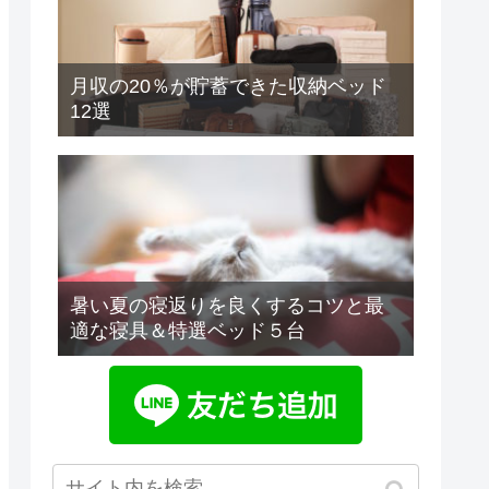
月収の20％が貯蓄できた収納ベッド
12選
暑い夏の寝返りを良くするコツと最
適な寝具＆特選ベッド５台