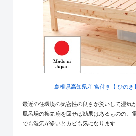
島根県高知県産 宮付き【 ひの
最近の住環境の気密性の良さが災いして湿気
風呂場の換気扇を回せば効果はあるものの、
でも湿気が多いとカビも気になります。