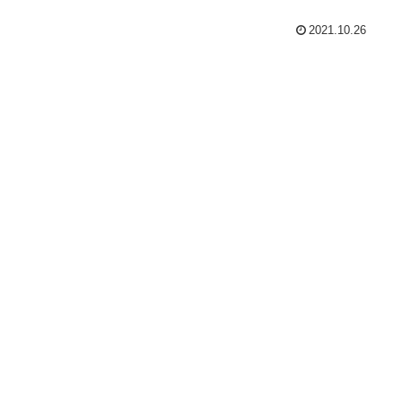
2021.10.26