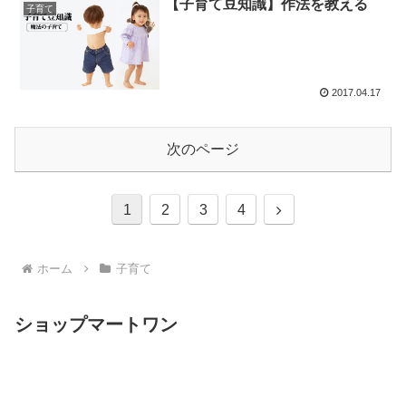
【子育て豆知識】作法を教える
子育て
2017.04.17
次のページ
次
1
2
3
4
へ
ホーム
子育て
ショップマートワン