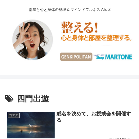
部屋と心と身体の整理 & マインドフルネス A to Z
四門出遊
戒名を決めて、お授戒会を開催す
ゴエス
る