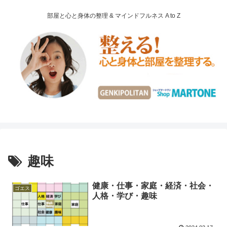
部屋と心と身体の整理 & マインドフルネス A to Z
趣味
健康・仕事・家庭・経済・社会・
ゴエス
人格・学び・趣味