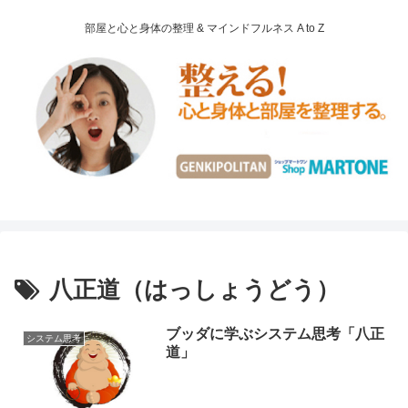
部屋と心と身体の整理 & マインドフルネス A to Z
八正道（はっしょうどう）
ブッダに学ぶシステム思考「八正
システム思考
道」