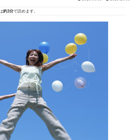
は
約3分
で読めます。