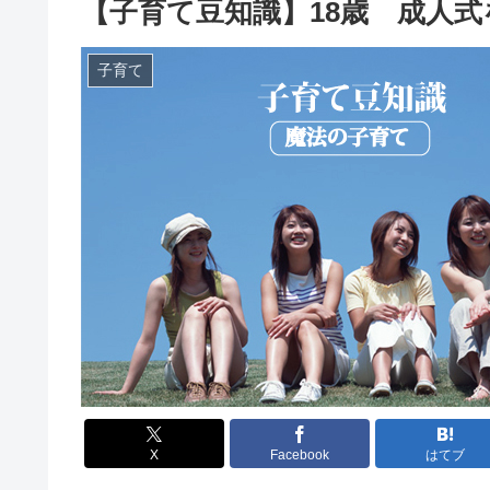
【子育て豆知識】18歳 成人
子育て
X
Facebook
はてブ