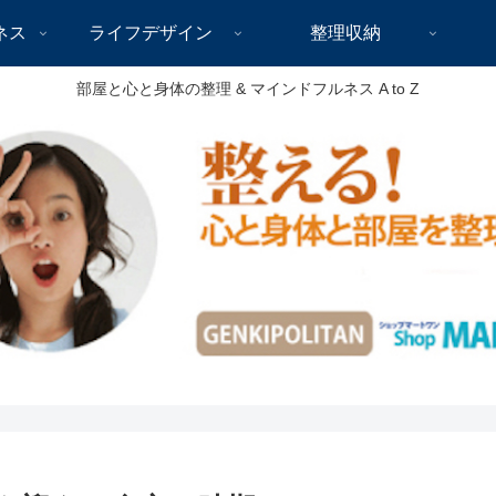
ネス
ライフデザイン
整理収納
部屋と心と身体の整理 & マインドフルネス A to Z