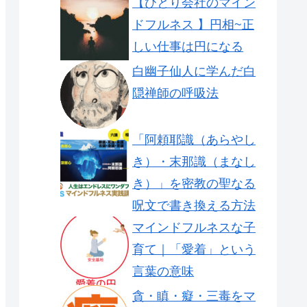
【ひとり会社のマイン
ドフルネス 】円相~正
しい仕事は円になる
白幽子仙人に学んだ白
隠禅師の呼吸法
「阿頼耶識（あらやし
き）・末那識（まなし
き）」を密教の聖なる
呪文で書き換える方法
マインドフルネスな子
育て｜「愛着」という
言葉の意味
貪・瞋・癡・三毒をマ