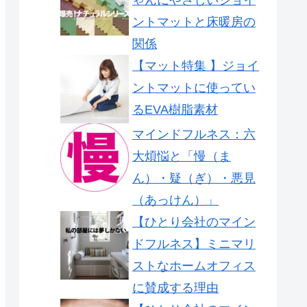
ントマットと床暖房の
関係
【マット特集 】ジョイ
ントマットに使ってい
るEVA樹脂素材
マインドフルネス：六
大煩悩と「慢（ま
ん）・疑（ぎ）・悪見
（あっけん）」
【ひとり会社のマイン
ドフルネス】ミニマリ
ストなホームオフィス
に賛成する理由