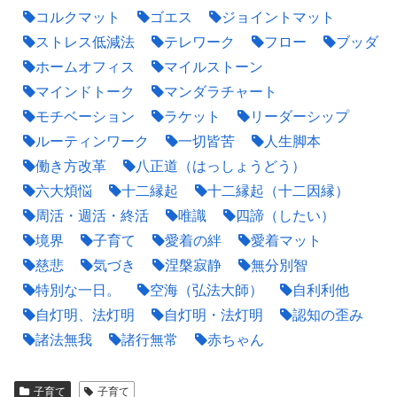
コルクマット
ゴエス
ジョイントマット
ストレス低減法
テレワーク
フロー
ブッダ
ホームオフィス
マイルストーン
マインドトーク
マンダラチャート
モチベーション
ラケット
リーダーシップ
ルーティンワーク
一切皆苦
人生脚本
働き方改革
八正道（はっしょうどう）
六大煩悩
十二縁起
十二縁起（十二因縁）
周活・週活・終活
唯識
四諦（したい）
境界
子育て
愛着の絆
愛着マット
慈悲
気づき
涅槃寂静
無分別智
特別な一日。
空海（弘法大師）
自利利他
自灯明、法灯明
自灯明・法灯明
認知の歪み
諸法無我
諸行無常
赤ちゃん
子育て
子育て