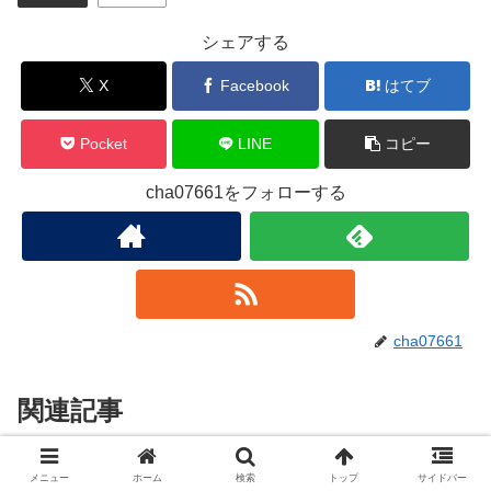
シェアする
X
Facebook
はてブ
Pocket
LINE
コピー
cha07661をフォローする
cha07661
関連記事
【子育て豆知識】出産までに考え
メニュー
ホーム
検索
トップ
サイドバー
子育て