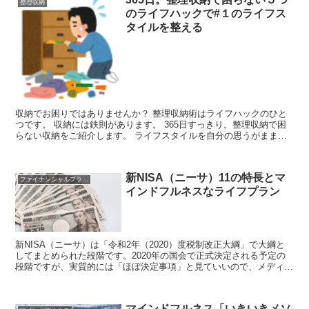
整理収納
のライフハックで#１のライフス
タイルを整える
収納でお困りではありませんか？ 整理収納術はライフハックのひと
つです。 収納には鉄則があります。 365日すっきり。整理収納で困
らない収納をご紹介します。 ライフスタイルを自分の思うがままに
整える 整理収納の目的はライフスタイルを自分の思う...
新NISA（ニーサ）11の特長とマ
ファイナンシャルプランニング
インドフルネスなライフプラン
新NISA（ニーサ）は「令和2年（2020）度税制改正大綱」で大綱と
してまとめられた段階です。2020年の国会で正式決定される予定の
段階ですが、実質的には「ほぼ決定事項」と見ていいので、メディア
で報道もされています。ライフプランに取り込む「新NISA」１１の
特長をご紹介します。
マインドフルネス「いきいきメソ