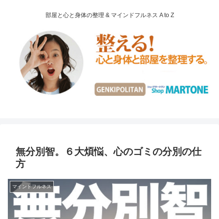
部屋と心と身体の整理 & マインドフルネス A to Z
無分別智。６大煩悩、心のゴミの分別の仕
方
マインドフルネス