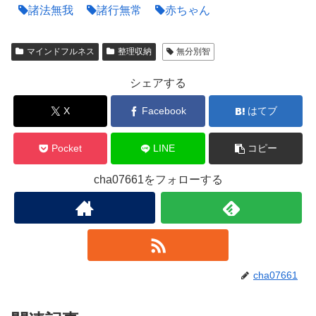
諸法無我
諸行無常
赤ちゃん
マインドフルネス
整理収納
無分別智
シェアする
X
Facebook
はてブ
Pocket
LINE
コピー
cha07661をフォローする
cha07661