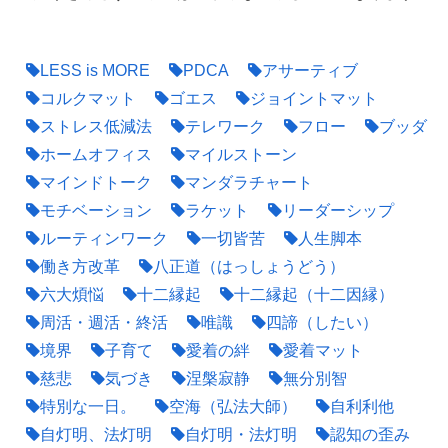
LESS is MORE
PDCA
アサーティブ
コルクマット
ゴエス
ジョイントマット
ストレス低減法
テレワーク
フロー
ブッダ
ホームオフィス
マイルストーン
マインドトーク
マンダラチャート
モチベーション
ラケット
リーダーシップ
ルーティンワーク
一切皆苦
人生脚本
働き方改革
八正道（はっしょうどう）
六大煩悩
十二縁起
十二縁起（十二因縁）
周活・週活・終活
唯識
四諦（したい）
境界
子育て
愛着の絆
愛着マット
慈悲
気づき
涅槃寂静
無分別智
特別な一日。
空海（弘法大師）
自利利他
自灯明、法灯明
自灯明・法灯明
認知の歪み