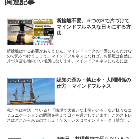
関連記事
断捨離不要。５つのSで片づけて
マインドフルネス
マインドフルネスな日々にする方
法
断捨離はする必要がありません。マインドトークの一因になるだけな
ので気をつけましょう。マインドフルネスになれば、お部屋は自然に
片づき居心地のよい場所になります。マインドフルネスになるには
「因果必然」の四文字を腹の底の底に落とし込みましょう。 腹の底
の底に落としこむには、ひたすら実践で繰り返すだけです。
認知の歪み・禁止令・人間関係の
マインドフルネス
仕方・マインドフルネス
私たちは生活していると「職場で大嫌いな上司がいる」など様々なコ
ミュニケーションの問題を抱えて日々を過ごしています。このストレ
スはどこから来るのでしょう？ストレスはマインドトーク（雑念）に
なり四六時中、浮かんでは消えて、消えては浮かんで。原因となる
「認知の歪み」「禁止令」「人間関係の仕方」に繋がって連鎖してル
ープします。
365日。整理収納で困らない５つ