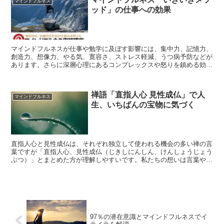
マインドフルネス
ッド」の仕事への効果
マインドフルネスが仕事や勉学に及ぼす影響には、集中力、記憶力、
創造力、想像力、やる気、寛容さ、ストレス軽減、うつ病予防などが
あります。さらに深層心理にあるコンプレックスや怒りを鎮める効果
が報告されています。しかし、必ずしもすべての人に効果が認められ
るとはいきません。
禅語「直指人心 見性成仏」で人
マインドフルネス
生、いちばんの宝物に気づく
直指人心と見性成仏は、それぞれ独立して使われる機会の多い禅の言
葉ですが「直指人心、見性成仏（じきしにんしん、けんしょうじょう
ぶつ）」とまとめた方が理解しやすいです。私たちの想いは言葉や文
字を超えているのに閉じ込めて暮らしています。ここでは直指人心見
性成仏の意味を通じ人生に宝物に気づいていただきます。
97％の潜在意識とマインドフルネスでイ