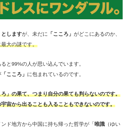
うとします
が、未だに
「こころ」
がどこにあるのか、
に最大の謎です。
ると99%の人が思い込んでいます。
が
「こころ」
に包まれているのです。
ころ」の果て、つまり自分の果ても判らないのです。
の宇宙から出ることも入ることもできないのです。
インド地方から中国に持ち帰った哲学が「
唯識
（ゆい