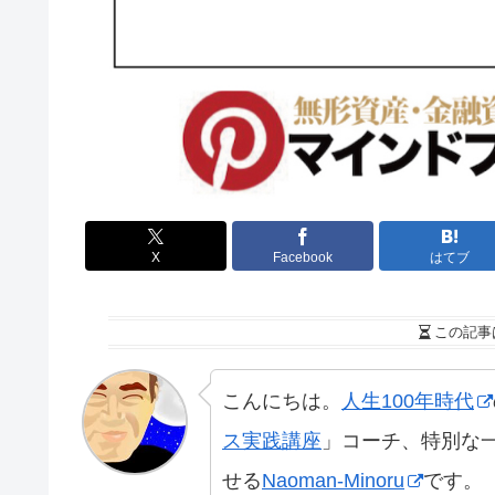
X
Facebook
はてブ
この記事
こんにちは。
人生100年時代
ス実践講座
」コーチ、特別な
せる
Naoman-Minoru
です。