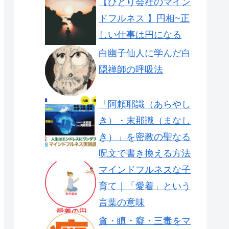
【ひとり会社のマイン
ドフルネス 】円相~正
しい仕事は円になる
白幽子仙人に学んだ白
隠禅師の呼吸法
「阿頼耶識（あらやし
き）・末那識（まなし
き）」を密教の聖なる
呪文で書き換える方法
マインドフルネスな子
育て｜「愛着」という
言葉の意味
貪・瞋・癡・三毒をマ