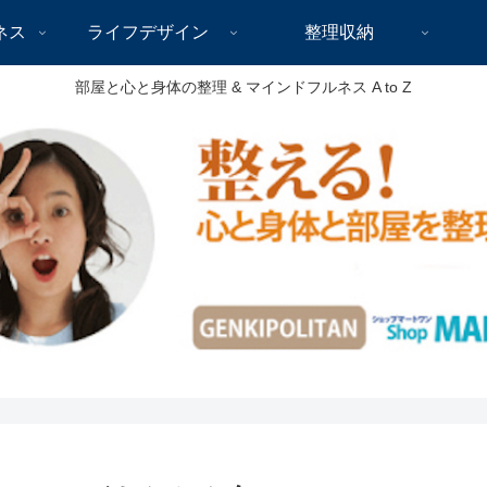
ネス
ライフデザイン
整理収納
部屋と心と身体の整理 & マインドフルネス A to Z