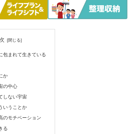
次
に包まれて生きている
にか
宙の中心
てしない宇宙
ういうことか
高のモチベーション
きる