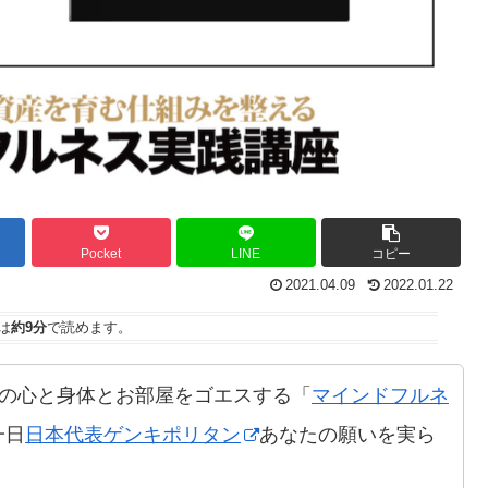
Pocket
LINE
コピー
2021.04.09
2022.01.22
は
約9分
で読めます。
の心と身体とお部屋をゴエスする「
マインドフルネ
一日
日本代表ゲンキポリタン
あなたの願いを実ら