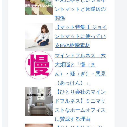
ントマットと床暖房の
関係
【マット特集 】ジョイ
ントマットに使ってい
るEVA樹脂素材
マインドフルネス：六
大煩悩と「慢（ま
ん）・疑（ぎ）・悪見
（あっけん）」
【ひとり会社のマイン
ドフルネス】ミニマリ
ストなホームオフィス
に賛成する理由