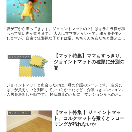
愛が空から降ってきます。ジョイントマットの上にはキラキラ愛が積
もって笑い声が響きます。 大人はママ友とかいって、誰かを必要と
しますが、自由で無邪気な子どもは逆。もちろんお友だちと遊ぶこと
も大好きですが、それは自分がやりたいことをしているから...
【マット特集】ママもすっきり。
ジョイントマット
ジョイントマットの種類に分別の
巻
ジョイントマットと出会ったのは、母の介護のシーンです。 自分に
は手が負えないと判断して、つらかったけど、介護つきマンションに
入居を決断した時です。 怪我防止のために、マンションからのお願
いでジョイントマットを手配しました。 敷いたジョイント...
【マット特集 】ジョイントマッ
ジョイントマット
ト、コルクマットを敷くとフロー
リングが汚れないか