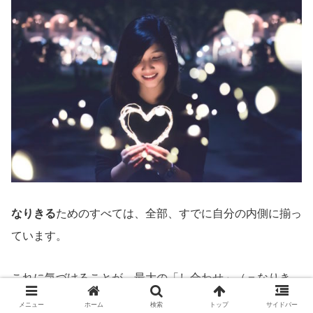
なりきる
ためのすべては、全部、すでに自分の内側に揃っ
ています。
これに気づけることが、最大の「し合わせ」（＝なりき
る）です。
メニュー
ホーム
検索
トップ
サイドバー