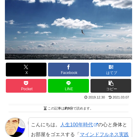
X
Facebook
はてブ
Pocket
LINE
コピー
2019.12.30
2021.03.07
この記事は
約9分
で読めます。
こんにちは。
人生100年時代
の心と身体と
お部屋をゴエスする「
マインドフルネス実践