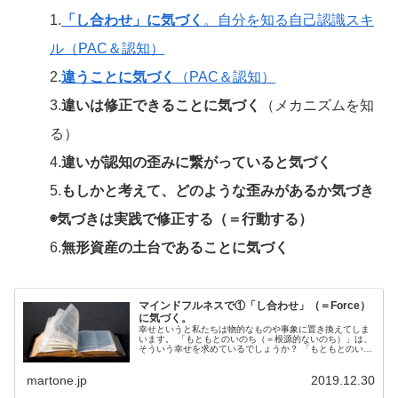
1.
「し合わせ」に気づく
。自分を知る自己認識スキ
ル（PAC＆認知）
2.
違うことに気づく
（PAC＆認知）
3.
違いは修正できることに気づく
（メカニズムを知
る）
4.
違いが認知の歪みに繋がっていると気づく
5.
もしかと考えて、どのような歪みがあるか気づき
◉気づきは実践で修正する（＝行動する）
6.
無形資産の土台であることに気づく
マインドフルネスで①「し合わせ」（＝Force）
に気づく。
幸せというと私たちは物的なものや事象に置き換えてしま
います。 「もともとのいのち（＝根源的ないのち）」は、
そういう幸せを求めているでしょうか？ 「もともとのいの
ち（＝根源的ないのち）」とは「生きたい」と思っている
「生命力」です。 「生命力」は無知です。この生命力を大
martone.jp
2019.12.30
切にしてあげるとしたらどうしたら良いと思いますか？