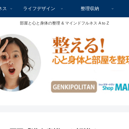
ネス
ライフデザイン
整理収納
部屋と心と身体の整理 & マインドフルネス A to Z