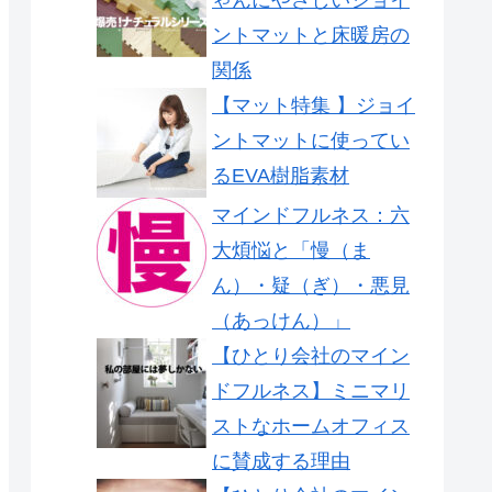
ントマットと床暖房の
関係
【マット特集 】ジョイ
ントマットに使ってい
るEVA樹脂素材
マインドフルネス：六
大煩悩と「慢（ま
ん）・疑（ぎ）・悪見
（あっけん）」
【ひとり会社のマイン
ドフルネス】ミニマリ
ストなホームオフィス
に賛成する理由