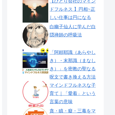
【ひとり会社のマイン
ドフルネス 】円相~正
しい仕事は円になる
白幽子仙人に学んだ白
隠禅師の呼吸法
「阿頼耶識（あらやし
き）・末那識（まなし
き）」を密教の聖なる
呪文で書き換える方法
マインドフルネスな子
育て｜「愛着」という
言葉の意味
貪・瞋・癡・三毒をマ