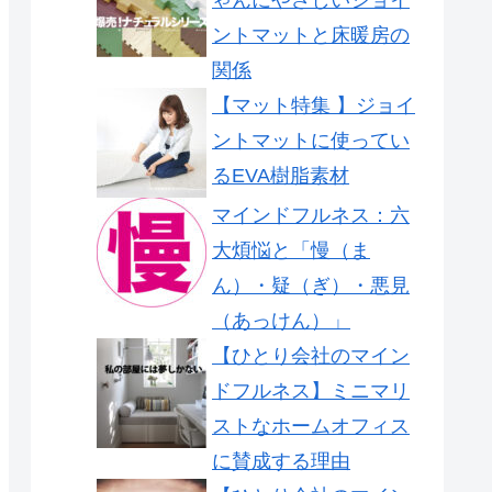
ントマットと床暖房の
関係
【マット特集 】ジョイ
ントマットに使ってい
るEVA樹脂素材
マインドフルネス：六
大煩悩と「慢（ま
ん）・疑（ぎ）・悪見
（あっけん）」
【ひとり会社のマイン
ドフルネス】ミニマリ
ストなホームオフィス
に賛成する理由