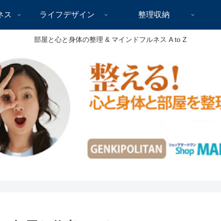
ネス
ライフデザイン
整理収納
部屋と心と身体の整理 & マインドフルネス A to Z