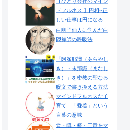
【ひとり会社のマイン
ドフルネス 】円相~正
しい仕事は円になる
白幽子仙人に学んだ白
隠禅師の呼吸法
「阿頼耶識（あらやし
き）・末那識（まなし
き）」を密教の聖なる
呪文で書き換える方法
マインドフルネスな子
育て｜「愛着」という
言葉の意味
貪・瞋・癡・三毒をマ