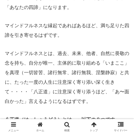
「あなたの四諦」になります。
マインドフルネスな縁起であればあるほど、満ち足りた四
諦を引き寄せるはずです。
マインドフルネスとは、過去、未来、他者、自然に畏敬の
念を持ち、自分が唯一、主体的に取り組める「いまここ」
を真理（一切皆苦、諸行無常、諸行無我、涅槃静寂）と共
に、たった一度の人生に注意深く寄り添い深く生き
て・・・・「八正道」に注意深く寄り添うほど、「あ〜面
白かった」言えるようになるはずです。
八正道（はっしょうどう）とは、」以下の８つです。
メニュー
ホーム
検索
トップ
サイドバー