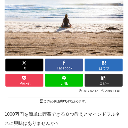
X
Facebook
はてブ
Pocket
LINE
コピー
2017.02.12
2019.11.01
この記事は
約19分
で読めます。
1000万円を簡単に貯蓄できる８つ教えとマインドフルネ
スに興味はありませんか？