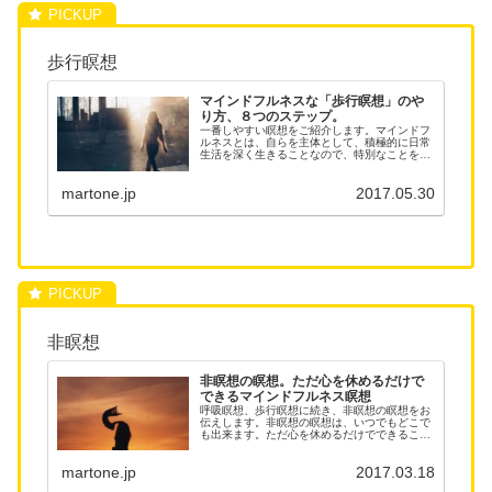
歩行瞑想
マインドフルネスな「歩行瞑想」のや
り方、８つのステップ。
一番しやすい瞑想をご紹介します。マインドフ
ルネスとは、自らを主体として、積極的に日常
生活を深く生きることなので、特別なことをす
るわけではなく、自分を大切にして暮らすのが
テーマです。一番しやすい瞑想は「歩行瞑想」
martone.jp
2017.05.30
で、もっとも自然です。じっとしている座って
する「呼吸瞑想」が敷居の高い人でも、「歩行
瞑想」は簡単に始められます。
非瞑想
非瞑想の瞑想。ただ心を休めるだけで
できるマインドフルネス瞑想
呼吸瞑想、歩行瞑想に続き、非瞑想の瞑想をお
伝えします。非瞑想の瞑想は、いつでもどこで
も出来ます。ただ心を休めるだけでできること
をマスターすれば、マインドフルネス瞑想は水
を飲むより簡単に非瞑想でもできるようにな
martone.jp
2017.03.18
り、心の安らぎは水より安く手に入ります。