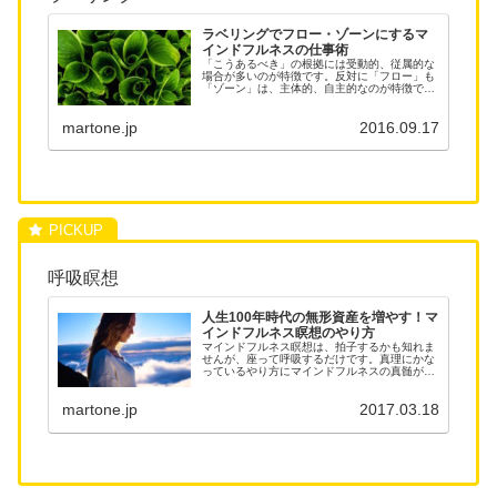
ラベリングでフロー・ゾーンにするマ
インドフルネスの仕事術
「こうあるべき」の根拠には受動的、従属的な
場合が多いのが特徴です。反対に「フロー」も
「ゾーン」は、主体的、自主的なのが特徴で
す。いま、自分の心が何をしているか？普段か
ら見守るようにしてあげて、思うようにいかな
martone.jp
2016.09.17
いときにはラベリングでフロー・ゾーンに流れ
を変えて喜び体験を満喫する「マインドフルネ
スな仕事術」のご紹介。
呼吸瞑想
人生100年時代の無形資産を増やす！マ
インドフルネス瞑想のやり方
マインドフルネス瞑想は、拍子するかも知れま
せんが、座って呼吸するだけです。真理にかな
っているやり方にマインドフルネスの真髄があ
ります。人生100年時代の無形資産を増やす活
力資産に貢献します。同じ無形資産の変身資
martone.jp
2017.03.18
産、生産性資産、パートナー資産を豊かにし
て、金融資産を膨らませる礎になります。瞑想
のやり方をご紹介します。