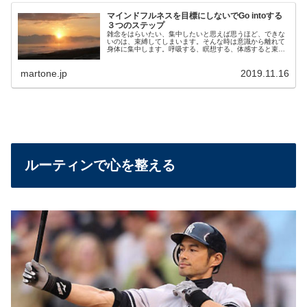
マインドフルネスを目標にしないでGo intoする
３つのステップ
雑念をはらいたい、集中したいと思えば思うほど、できな
いのは、束縛してしまいます。そんな時は意識から離れて
身体に集中します。呼吸する、瞑想する、体感すると束縛
から解き放たれます。願いを手放すことで、願いは自然と
叶います。３つのステップ（気づく、手放す、集中する）
martone.jp
2019.11.16
で Go intoします。つまり最初から自分の手元にあるので
す。
ルーティンで心を整える