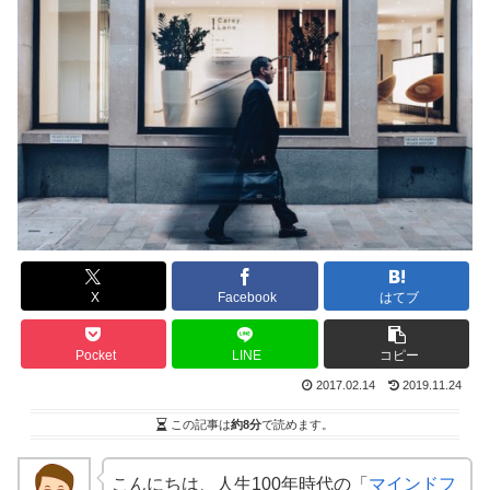
X
Facebook
はてブ
Pocket
LINE
コピー
2017.02.14
2019.11.24
この記事は
約8分
で読めます。
こんにちは、人生100年時代の「
マインドフ