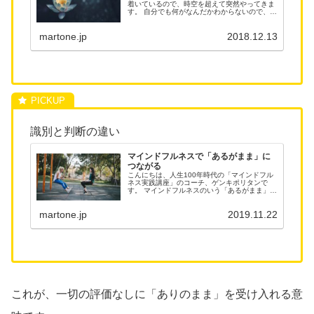
着いているので、時空を超えて突然やってきま
す。 自分でも何がなんだかわからないので、イ
ライラします。 でも、大丈夫！ここでは即効で
楽しめる「おもてなし」の心の楽しみ方をお伝
martone.jp
2018.12.13
えします。 自分を大切に迎...
識別と判断の違い
マインドフルネスで「あるがまま」に
つながる
こんにちは、人生100年時代の「マインドフル
ネス実践講座」のコーチ、ゲンキポリタンで
す。 マインドフルネスのいう「あるがまま」を
受け入れるとはどういうことでしょう？ 「自分
があるがまま」かは、さて置いて、少なくと
martone.jp
2019.11.22
も、自分の嫌なことも受け入れ...
これが、一切の評価なしに「ありのまま」を受け入れる意