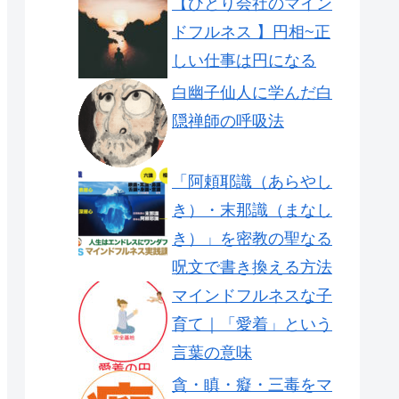
【ひとり会社のマイン
ドフルネス 】円相~正
しい仕事は円になる
白幽子仙人に学んだ白
隠禅師の呼吸法
「阿頼耶識（あらやし
き）・末那識（まなし
き）」を密教の聖なる
呪文で書き換える方法
マインドフルネスな子
育て｜「愛着」という
言葉の意味
貪・瞋・癡・三毒をマ