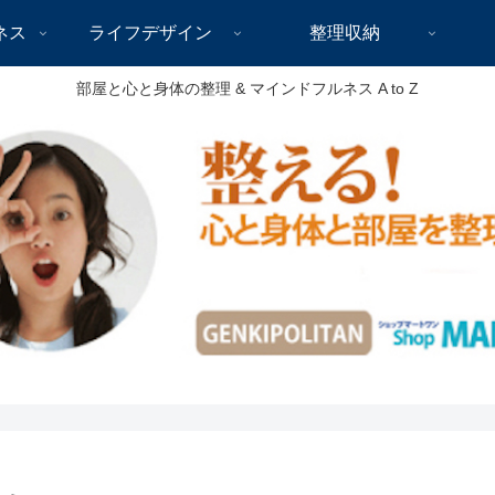
ネス
ライフデザイン
整理収納
部屋と心と身体の整理 & マインドフルネス A to Z