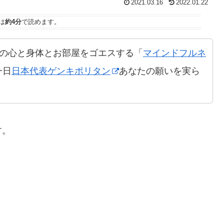
2021.03.16
2022.01.22
は
約4分
で読めます。
の心と身体とお部屋をゴエスする「
マインドフルネ
一日
日本代表ゲンキポリタン
あなたの願いを実ら
す。