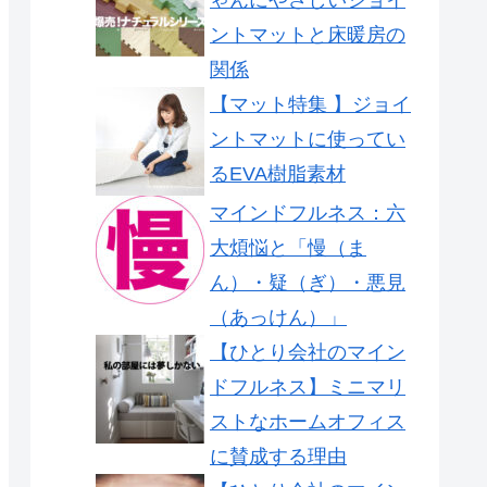
ントマットと床暖房の
関係
【マット特集 】ジョイ
ントマットに使ってい
るEVA樹脂素材
マインドフルネス：六
大煩悩と「慢（ま
ん）・疑（ぎ）・悪見
（あっけん）」
【ひとり会社のマイン
ドフルネス】ミニマリ
ストなホームオフィス
に賛成する理由