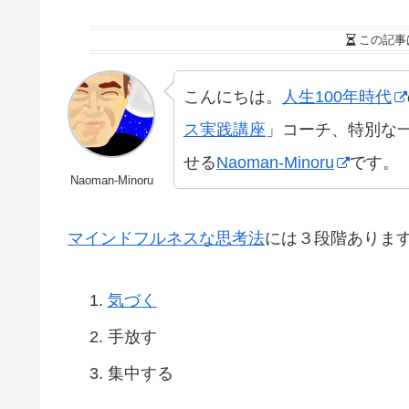
この記事
こんにちは。
人生100年時代
ス実践講座
」コーチ、特別な
せる
Naoman-Minoru
です。
Naoman-Minoru
マインドフルネスな思考法
には３段階ありま
気づく
手放す
集中する