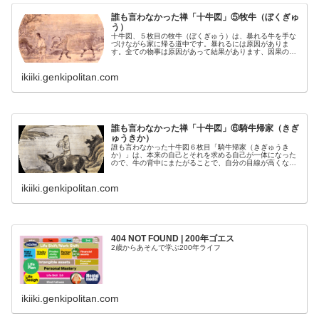
誰も言わなかった禅「十牛図」⑤牧牛（ぼくぎゅ
う）
十牛図、５枚目の牧牛（ぼくぎゅう）は、暴れる牛を手な
づけながら家に帰る道中です。暴れるには原因がありま
す。全ての物事は原因があって結果があります、因果の法
則で成り立っています。ラケット、認知の歪み、人生脚本
にも、十二縁起という原因があります...
ikiiki.genkipolitan.com
誰も言わなかった禅「十牛図」⑥騎牛帰家（きぎ
ゅうきか）
誰も言わなかった十牛図６枚目「騎牛帰家（きぎゅうき
か）」は、本来の自己とそれを求める自己が一体になった
ので、牛の背中にまたがることで、自分の目線が高くなり
遠くまで見えるようになったことを意味します。認知の歪
み、ラケット、人生脚本から解放され...
ikiiki.genkipolitan.com
404 NOT FOUND | 200年ゴエス
2歳からあそんで学ぶ200年ライフ
ikiiki.genkipolitan.com