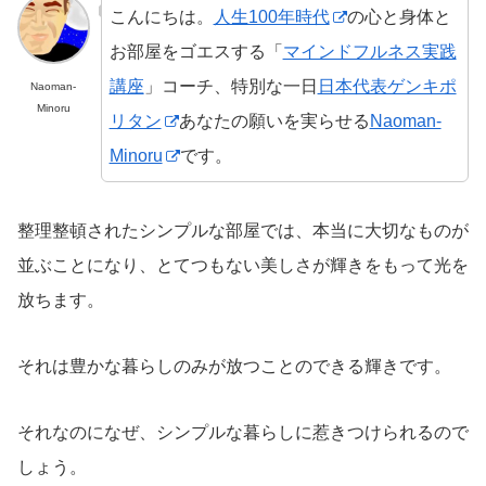
こんにちは。
人生100年時代
の心と身体と
お部屋をゴエスする「
マインドフルネス実践
講座
」コーチ、特別な一日
日本代表ゲンキポ
Naoman-
Minoru
リタン
あなたの願いを実らせる
Naoman-
Minoru
です。
整理整頓されたシンプルな部屋では、本当に大切なものが
並ぶことになり、とてつもない美しさが輝きをもって光を
放ちます。
それは豊かな暮らしのみが放つことのできる輝きです。
それなのになぜ、シンプルな暮らしに惹きつけられるので
しょう。