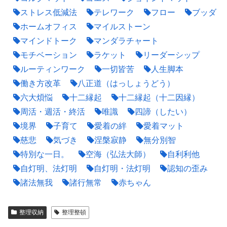
ストレス低減法
テレワーク
フロー
ブッダ
ホームオフィス
マイルストーン
マインドトーク
マンダラチャート
モチベーション
ラケット
リーダーシップ
ルーティンワーク
一切皆苦
人生脚本
働き方改革
八正道（はっしょうどう）
六大煩悩
十二縁起
十二縁起（十二因縁）
周活・週活・終活
唯識
四諦（したい）
境界
子育て
愛着の絆
愛着マット
慈悲
気づき
涅槃寂静
無分別智
特別な一日。
空海（弘法大師）
自利利他
自灯明、法灯明
自灯明・法灯明
認知の歪み
諸法無我
諸行無常
赤ちゃん
整理収納
整理整頓