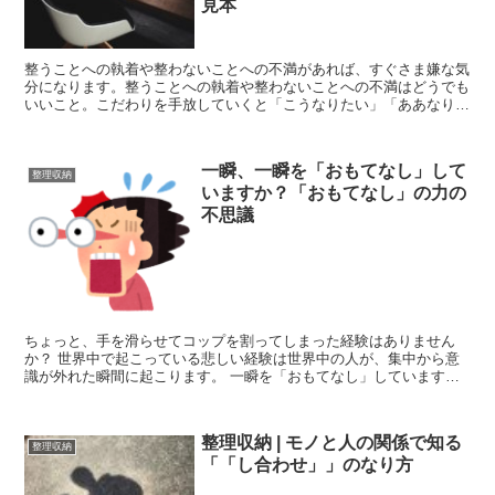
見本
整うことへの執着や整わないことへの不満があれば、すぐさま嫌な気
分になります。整うことへの執着や整わないことへの不満はどうでも
いいこと。こだわりを手放していくと「こうなりたい」「ああなりた
い」と入れ替わるように、いま、ここ、この瞬間を、主体的に積極的
に、注意深く生きるあるがままの自分とフローの瞬間が舞い降りてき
ます。
一瞬、一瞬を「おもてなし」して
整理収納
いますか？「おもてなし」の力の
不思議
ちょっと、手を滑らせてコップを割ってしまった経験はありません
か？ 世界中で起こっている悲しい経験は世界中の人が、集中から意
識が外れた瞬間に起こります。 一瞬を「おもてなし」しています
か？ 「おもてなし」には不思議な力があるのをご存知ですか。...
整理収納 | モノと人の関係で知る
整理収納
「「し合わせ」」のなり方